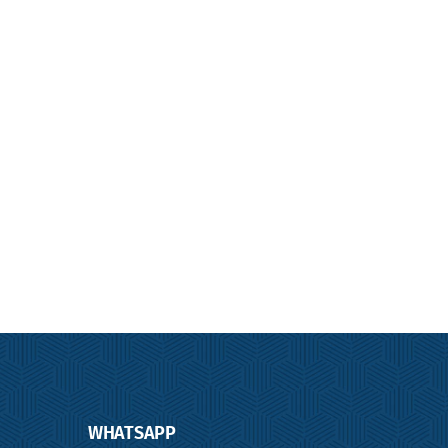
Balança Modular
Balança Modular
Metálica
Concreto
WHATSAPP