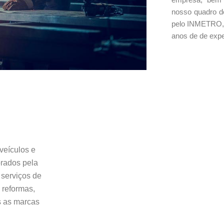
nosso quadro d
pelo INMETRO, 
anos de de expe
veículos e
brados pela
 serviços de
 reformas,
s as marcas