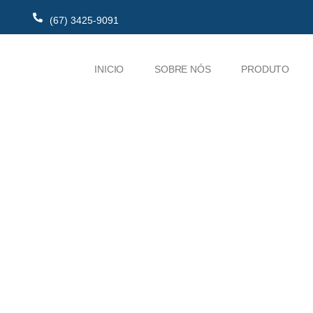
(67) 3425-9091
INICIO
SOBRE NÓS
PRODUTO
PROFISSIONAIS QUALIFICADOS
Serviços
 melhores serviços de manutenção e assistência técnica em balan
rodoviária mecânica e eletrônica.