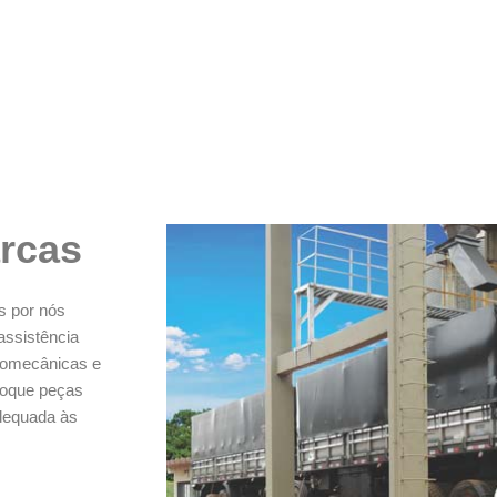
arcas
s por nós
assistência
romecânicas e
stoque peças
adequada às